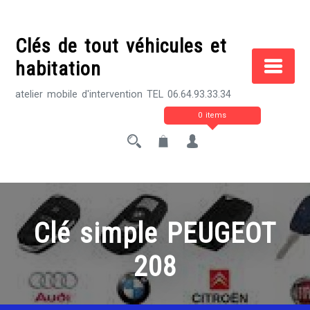
Skip
to
Clés de tout véhicules et
content
habitation
atelier mobile d'intervention TEL 06.64.93.33.34
0 items
Clé simple PEUGEOT
208