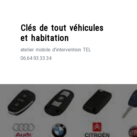
Skip
to
content
Clés de tout véhicules
et habitation
atelier mobile d'intervention TEL
06.64.93.33.34