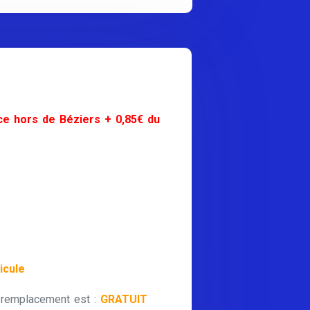
ce hors de Béziers + 0,85€ du
icule
 remplacement est :
GRATUIT