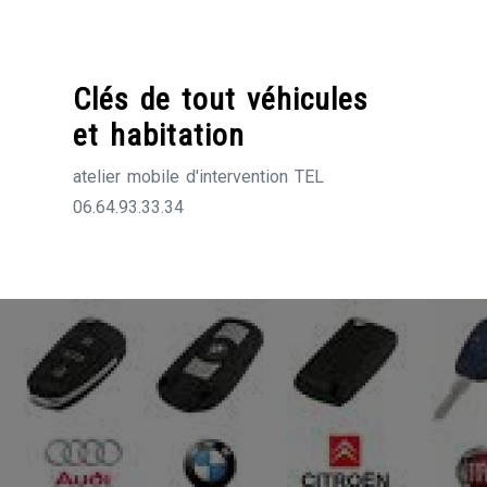
Skip
to
content
Clés de tout véhicules
et habitation
atelier mobile d'intervention TEL
06.64.93.33.34