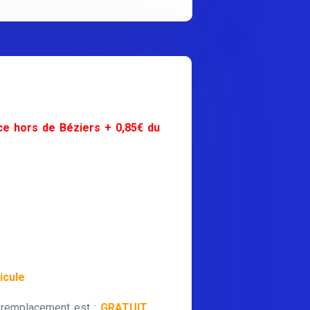
ce hors de Béziers + 0,85€ du
icule
 remplacement est :
GRATUIT