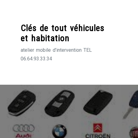
Skip
to
content
Clés de tout véhicules
et habitation
atelier mobile d'intervention TEL
06.64.93.33.34