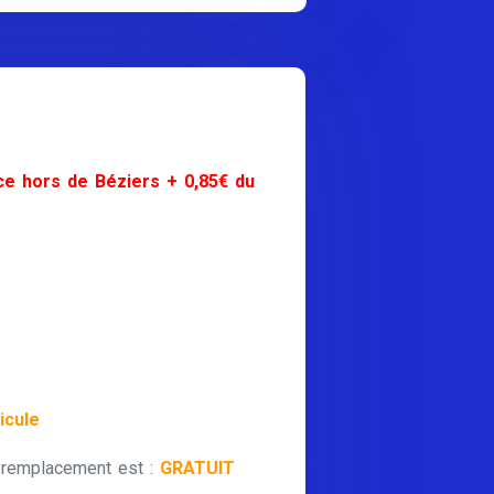
ce hors de Béziers + 0,85€ du
icule
 remplacement est :
GRATUIT