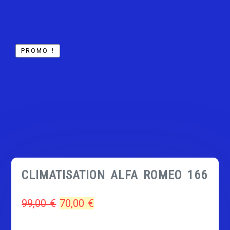
PROMO !
CLIMATISATION ALFA ROMEO 166
Le
Le
99,00
€
70,00
€
prix
prix