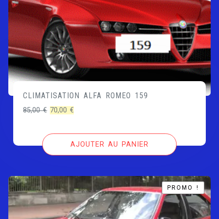
CLIMATISATION ALFA ROMEO 159
Le
Le
85,00
€
70,00
€
prix
prix
initial
actuel
AJOUTER AU PANIER
était :
est :
85,00 €.
70,00 €.
PROMO !
PROMO !