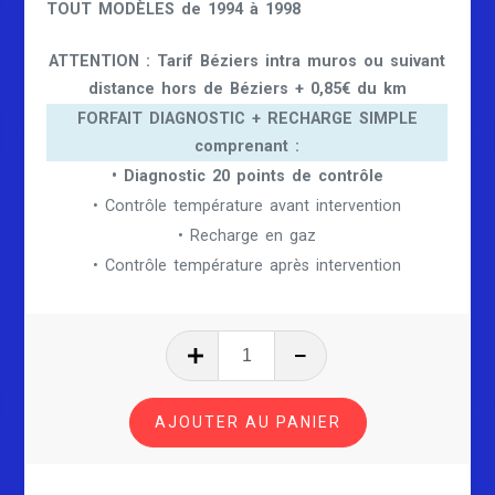
TOUT
MODÈLES de 1994 à 1998
initial
actuel
était :
est :
ATTENTION : Tarif Béziers intra muros ou suivant
distance hors de Béziers + 0,85€ du km
99,00 €.
70,00 €.
FORFAIT DIAGNOSTIC + RECHARGE SIMPLE
comprenant :
• Diagnostic 20 points de contrôle
• Contrôle température avant intervention
• Recharge en gaz
• Contrôle température après intervention
quantité
de
CLIMATISATION
AJOUTER AU PANIER
ALFA
ROMEO
166