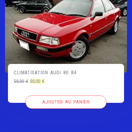
CLIMATISATION AUDI 80 B4
Le
Le
59,00
€
50,00
€
prix
prix
initial
actuel
AJOUTER AU PANIER
était :
est :
59,00 €.
50,00 €.