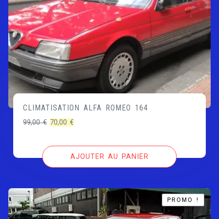
CLIMATISATION ALFA ROMEO 164
Le
Le
99,00
€
70,00
€
prix
prix
initial
actuel
AJOUTER AU PANIER
était :
est :
99,00 €.
70,00 €.
PROMO !
PROMO !