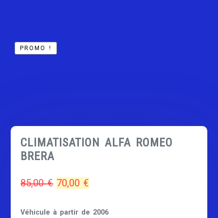
PROMO !
CLIMATISATION ALFA ROMEO
BRERA
Le
Le
85,00
€
70,00
€
prix
prix
Véhicule
à partir de 2006
initial
actuel