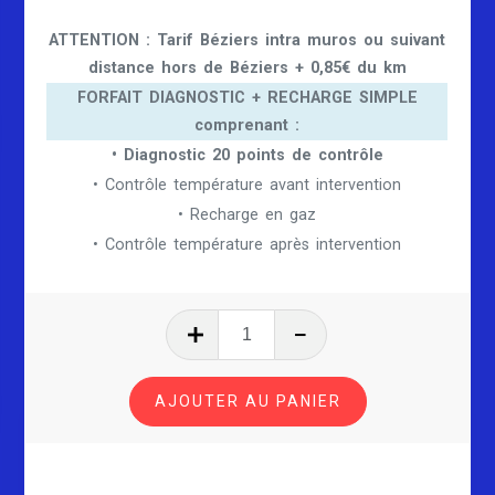
était :
est :
ATTENTION : Tarif Béziers intra muros ou suivant
distance hors de Béziers + 0,85€ du km
85,00 €.
70,00 €.
FORFAIT DIAGNOSTIC + RECHARGE SIMPLE
comprenant :
• Diagnostic 20 points de contrôle
• Contrôle température avant intervention
• Recharge en gaz
• Contrôle température après intervention
quantité
de
CLIMATISATION
AJOUTER AU PANIER
ALFA
ROMEO
BRERA