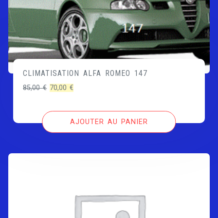
CLIMATISATION ALFA ROMEO 147
Le
Le
85,00
€
70,00
€
prix
prix
initial
actuel
AJOUTER AU PANIER
était :
est :
85,00 €.
70,00 €.