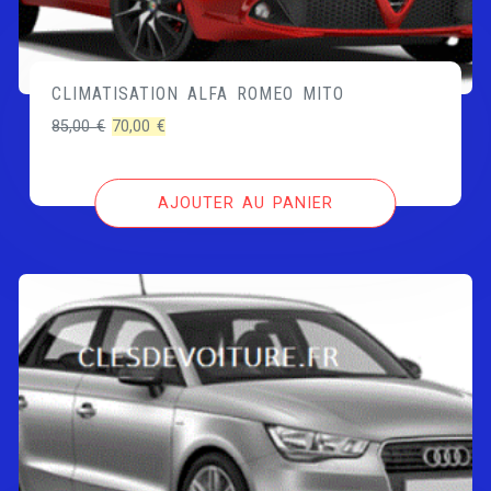
CLIMATISATION ALFA ROMEO MITO
Le
Le
85,00
€
70,00
€
prix
prix
initial
actuel
AJOUTER AU PANIER
était :
est :
85,00 €.
70,00 €.