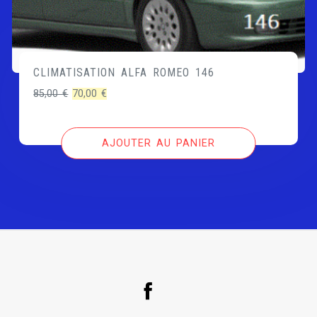
CLIMATISATION ALFA ROMEO 146
Le
Le
85,00
€
70,00
€
prix
prix
initial
actuel
AJOUTER AU PANIER
était :
est :
85,00 €.
70,00 €.