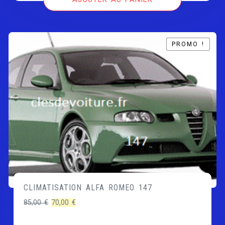
PROMO !
PROMO !
CLIMATISATION ALFA ROMEO 147
Le
Le
85,00
€
70,00
€
prix
prix