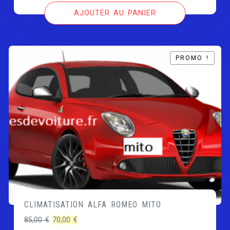
initial
actuel
AJOUTER AU PANIER
était :
est :
85,00 €.
70,00 €.
PROMO !
PROMO !
CLIMATISATION ALFA ROMEO MITO
Le
Le
85,00
€
70,00
€