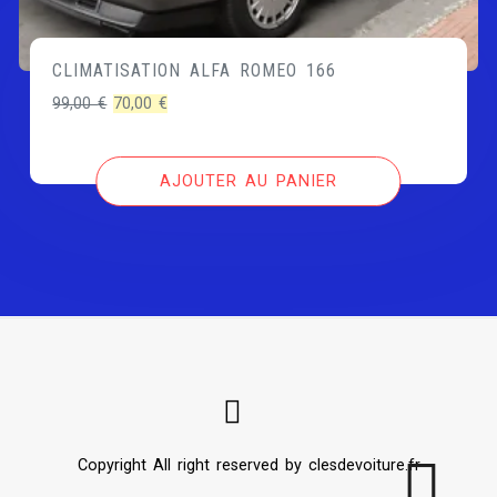
CLIMATISATION ALFA ROMEO 166
Le
Le
99,00
€
70,00
€
prix
prix
initial
actuel
AJOUTER AU PANIER
était :
est :
99,00 €.
70,00 €.
Copyright All right reserved by clesdevoiture.fr