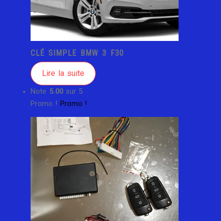
CLÉ SIMPLE BMW 3 F30
Lire la suite
Note
5.00
sur 5
Promo !
Promo !