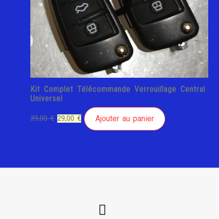
Kit Complet Télécommande Verrouillage Central
Universel
Le
Le
Ajouter au panier
39,00
€
29,00
€
prix
prix
initial
actuel
était :
est :
39,00 €.
29,00 €.