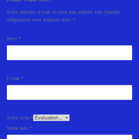
Votre adresse e-mail ne sera pas publiée.
Les champs
obligatoires sont indiqués avec
*
Nom
*
E-mail
*
Votre note
*
Votre avis
*