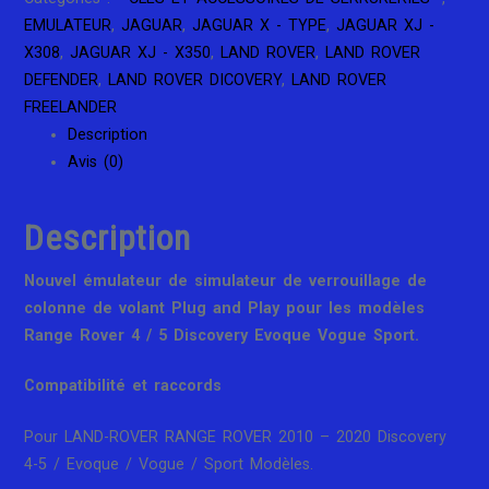
Rover
EMULATEUR
,
JAGUAR
,
JAGUAR X - TYPE
,
JAGUAR XJ -
Discovery
X308
,
JAGUAR XJ - X350
,
LAND ROVER
,
LAND ROVER
4
DEFENDER
,
LAND ROVER DICOVERY
,
LAND ROVER
5
FREELANDER
Evoque
Description
Vogue
Avis (0)
Sport
Description
Nouvel émulateur de simulateur de verrouillage de
colonne de volant Plug and Play pour les modèles
Range Rover 4 / 5 Discovery Evoque Vogue Sport.
Compatibilité et raccords
Pour LAND-ROVER RANGE ROVER 2010 – 2020 Discovery
4-5 / Evoque / Vogue / Sport Modèles.