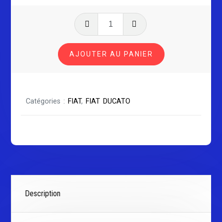
quantité
de
FIAT
AJOUTER AU PANIER
FIORINO
Série
1
Catégories :
FIAT
,
FIAT DUCATO
Description