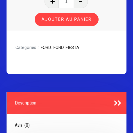
de
FORD
AJOUTER AU PANIER
FIESTA
SÉRIE
1
Catégories :
FORD
,
FORD FIESTA
Description
Avis (0)