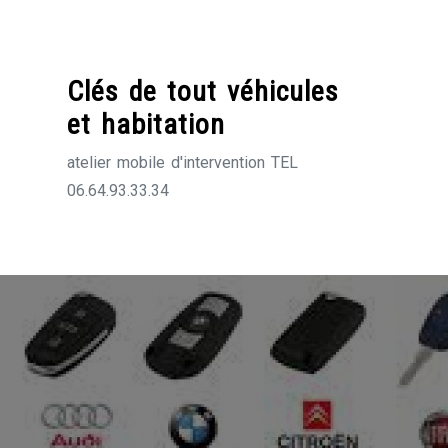
Skip
to
content
Clés de tout véhicules
et habitation
atelier mobile d'intervention TEL
06.64.93.33.34