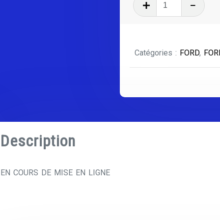
quantité
de
FORD
MONDEO
Catégories :
FORD
,
FOR
SÉRIE
2
PHASE
2
Description
EN COURS DE MISE EN LIGNE