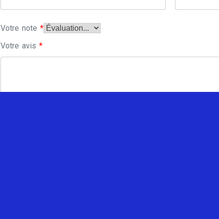
Votre note
*
Votre avis
*
Enregistrer mon nom, mon e-mail et mon site dans le navi
commentaire.