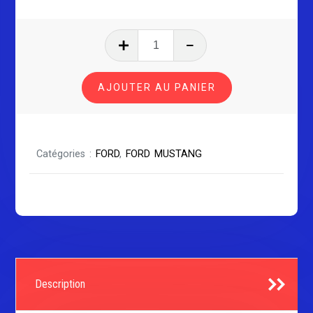
quantité
de
FORD
AJOUTER AU PANIER
MUSTANG
SÉRIE
1
Catégories :
FORD
,
FORD MUSTANG
Description