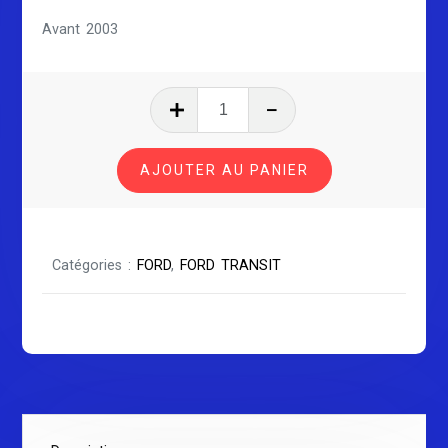
Avant 2003
quantité
de
FORD
AJOUTER AU PANIER
TRANSIT
SÉRIE
1
Catégories :
FORD
,
FORD TRANSIT