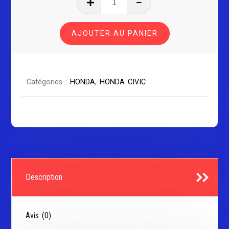
de
HONDA
AJOUTER AU PANIER
CIVIC
Série
2
Catégories :
HONDA
,
HONDA CIVIC
Description
Avis (0)