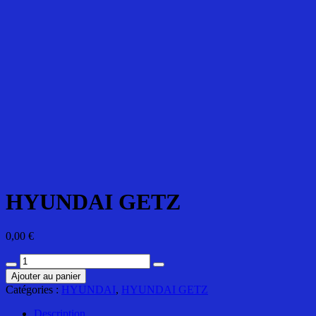
HYUNDAI GETZ
0,00
€
quantité
de
Ajouter au panier
HYUNDAI
Catégories :
HYUNDAI
,
HYUNDAI GETZ
GETZ
Description