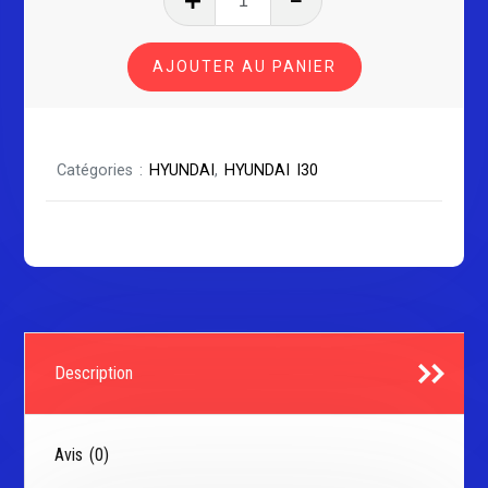
de
HYUNDAI
AJOUTER AU PANIER
I30
Série
1
Catégories :
HYUNDAI
,
HYUNDAI I30
Description
Avis (0)