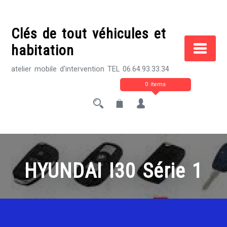
Skip
to
Clés de tout véhicules et
content
habitation
atelier mobile d'intervention TEL 06.64.93.33.34
0 items
HYUNDAI I30 Série 1