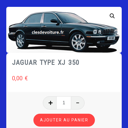
JAGUAR TYPE XJ 350
0,00
€
quantité
de
JAGUAR
AJOUTER AU PANIER
TYPE