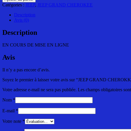
JEEP
Catégories :
JEEP
,
JEEP GRAND CHEROKEE
GRAND
CHEROKKE
Description
Série
Avis (0)
2
Description
EN COURS DE MISE EN LIGNE
Avis
Il n’y a pas encore d’avis.
Soyez le premier à laisser votre avis sur “JEEP GRAND CHEROKK
Votre adresse e-mail ne sera pas publiée.
Les champs obligatoires son
Nom
*
E-mail
*
Votre note
*