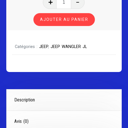
de
JEEP
AJOUTER AU PANIER
WANGLER
JL
Catégories :
JEEP
,
JEEP WANGLER JL
Description
Avis (0)