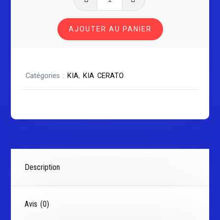
de
KIA
AJOUTER AU PANIER
CERATO
Série
1
Catégories :
KIA
,
KIA CERATO
Description
Avis (0)