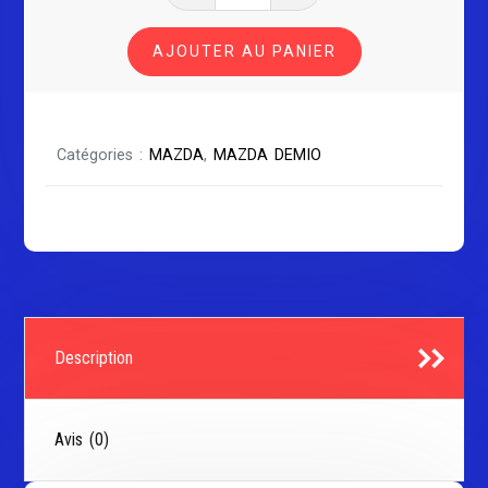
de
MAZDA
AJOUTER AU PANIER
DEMIO
Catégories :
MAZDA
,
MAZDA DEMIO
Description
Avis (0)