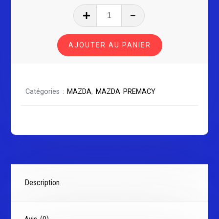
quantité
de
MAZDA
AJOUTER AU PANIER
PREMACY
Catégories :
MAZDA
,
MAZDA PREMACY
Description