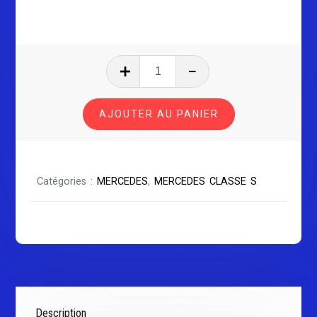
quantité
de
MERCEDES
AJOUTER AU PANIER
CLASSE
S
W220
Catégories :
MERCEDES
,
MERCEDES CLASSE S
Description