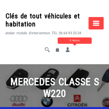
Skip
to
Clés de tout véhicules et
content
habitation
atelier mobile d'intervention TEL 06.64.93.33.34
0 items
MERCEDES CLASSE S
W220