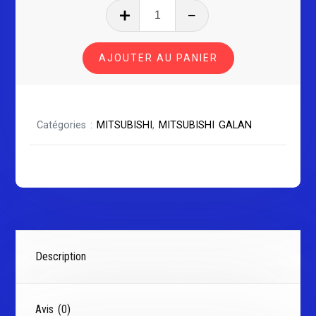
quantité
de
MITSUBISHI
AJOUTER AU PANIER
GALANT
SÉRIE
2
Catégories :
MITSUBISHI
,
MITSUBISHI GALAN
Description
Avis (0)