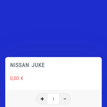
NISSAN JUKE
0,00
€
quantité
de