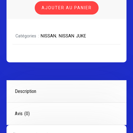
NISSAN
AJOUTER AU PANIER
JUKE
Catégories :
NISSAN
,
NISSAN JUKE
Description
Avis (0)