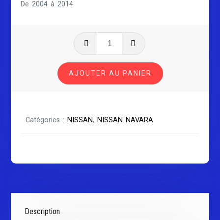
De 2004 à 2014
quantité
de
NISSAN
AJOUTER AU PANIER
NAVARA
SÉRIE
2
Catégories :
NISSAN
,
NISSAN NAVARA
Description