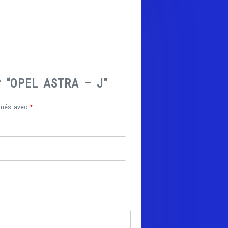
ur “OPEL ASTRA – J”
iqués avec
*