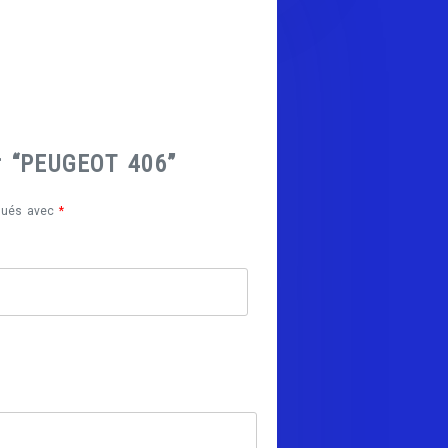
ur “PEUGEOT 406”
iqués avec
*