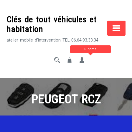
Skip
to
Clés de tout véhicules et
content
habitation
atelier mobile d'intervention TEL 06.64.93.33.34
0 items
PEUGEOT RCZ