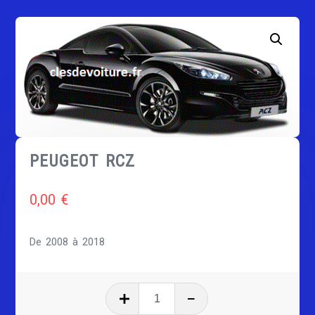
PEUGEOT RCZ
0,00
€
De 2008 à 2018
quantité
de