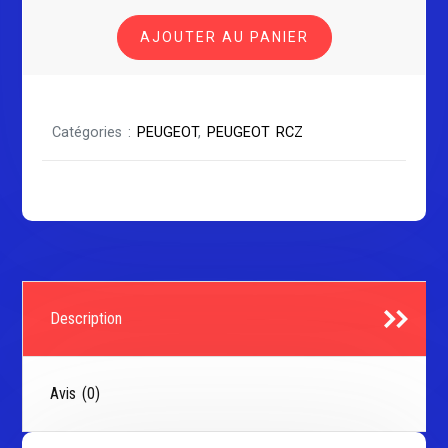
PEUGEOT
AJOUTER AU PANIER
RCZ
Catégories :
PEUGEOT
,
PEUGEOT RCZ
Description
Avis (0)