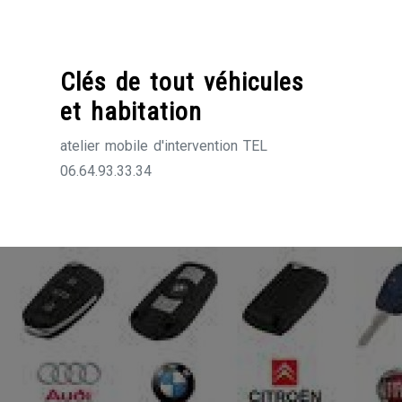
Skip
to
content
Clés de tout véhicules
et habitation
atelier mobile d'intervention TEL
06.64.93.33.34