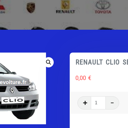
RENAULT CLIO S
0,00
€
quantité
de
RENAULT
CLIO