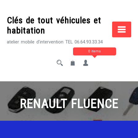
Skip
to
Clés de tout véhicules et
content
habitation
atelier mobile d'intervention TEL 06.64.93.33.34
0 items
RENAULT FLUENCE