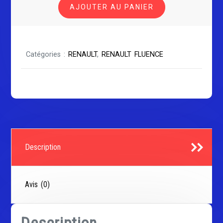
AJOUTER AU PANIER
FLUENCE
Catégories :
RENAULT
,
RENAULT FLUENCE
Description
Avis (0)