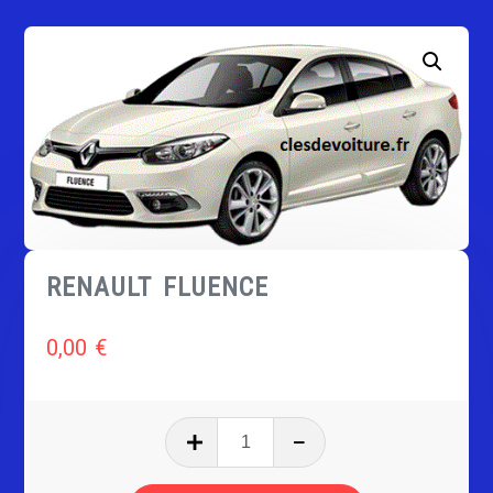
RENAULT FLUENCE
0,00
€
quantité
de
RENAULT