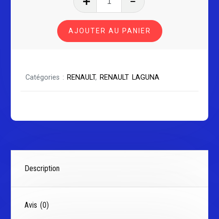
de
RENAULT
AJOUTER AU PANIER
LAGUNA
SÉRIE
3
Catégories :
RENAULT
,
RENAULT LAGUNA
Description
Avis (0)