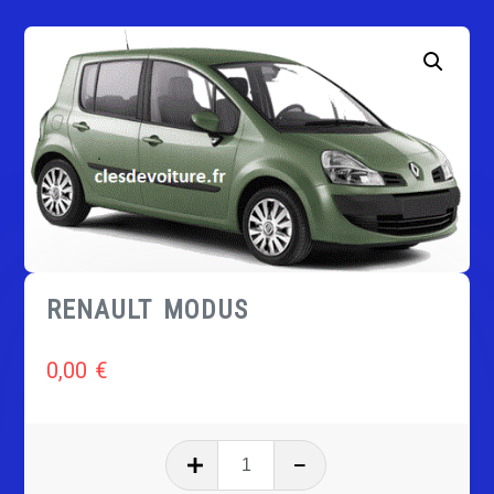
RENAULT MODUS
0,00
€
quantité
de