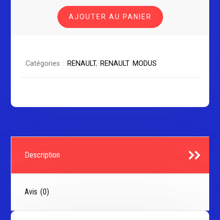
RENAULT
AJOUTER AU PANIER
MODUS
Catégories :
RENAULT
,
RENAULT MODUS
Description
Avis (0)