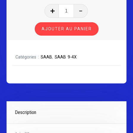
quantité
de
SAAB
AJOUTER AU PANIER
9-
4X
Catégories :
SAAB
,
SAAB 9-4X
Description