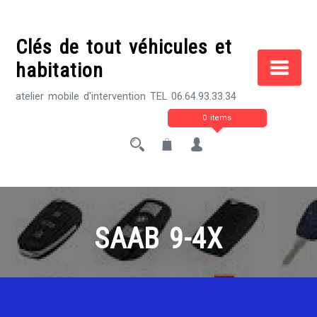
Skip
to
Clés de tout véhicules et
content
habitation
atelier mobile d'intervention TEL 06.64.93.33.34
0 items
SAAB 9-4X