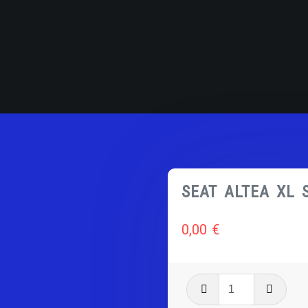
SEAT ALTEA XL S
0,00
€
quantité
de