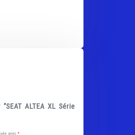
ur “SEAT ALTEA XL Série
iqués avec
*