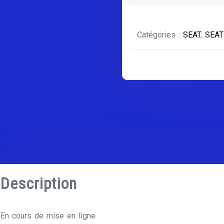
SEAT
ALTEA
Catégories :
SEAT
,
SEAT
XL
Série
2
Phase
1
Description
En cours de mise en ligne