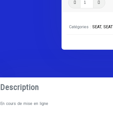
de
SEAT
AROSA
Catégories :
SEAT
,
SEAT
SÉRIE
2
Description
En cours de mise en ligne