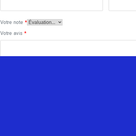
Votre note
*
Votre avis
*
Enregistrer mon nom, mon e-mail et mon site dans le navi
commentaire.