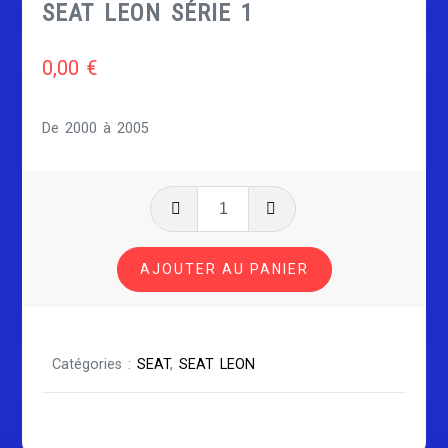
SEAT LEON SÉRIE 1
0,00
€
De 2000 à 2005
quantité
de
SEAT
AJOUTER AU PANIER
LEON
SÉRIE
1
Catégories :
SEAT
,
SEAT LEON