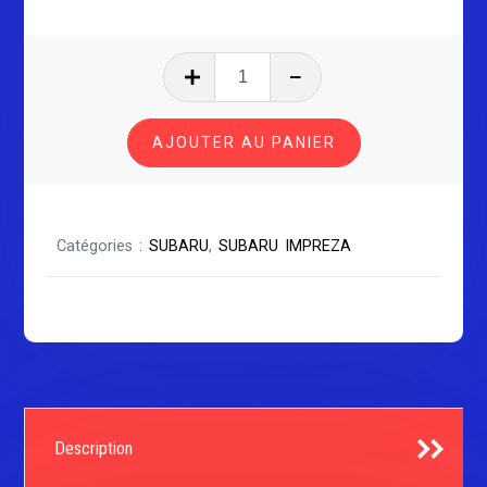
quantité
de
SUBARU
AJOUTER AU PANIER
IMPREZA
SÉRIE
2
Catégories :
SUBARU
,
SUBARU IMPREZA
Description