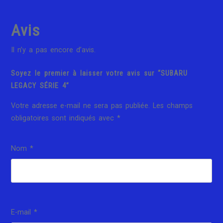
Avis
Il n’y a pas encore d’avis.
Soyez le premier à laisser votre avis sur “SUBARU
LEGACY SÉRIE 4”
Votre adresse e-mail ne sera pas publiée.
Les champs
obligatoires sont indiqués avec
*
Nom
*
E-mail
*