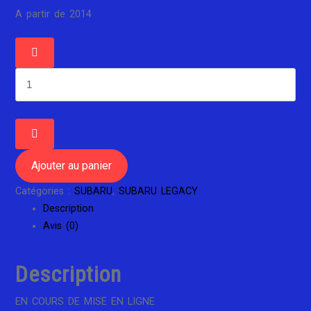
A partir de 2014
quantité
de
SUBARU
LEGACY
SÉRIE
4
Ajouter au panier
Catégories :
SUBARU
,
SUBARU LEGACY
Description
Avis (0)
Description
EN COURS DE MISE EN LIGNE