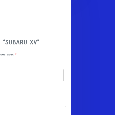
ur “SUBARU XV”
iqués avec
*