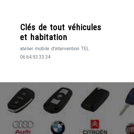
Skip
to
content
Clés de tout véhicules
et habitation
atelier mobile d'intervention TEL
06.64.93.33.34