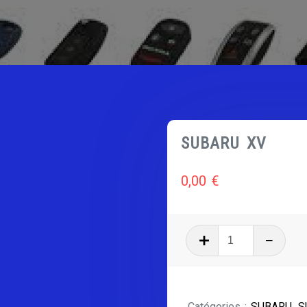
SUBARU XV
0,00
€
quantité
de
SUBARU
XV
Catégories :
SUBARU
,
S