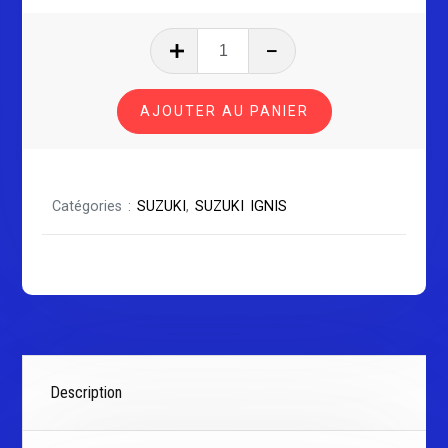
quantité
de
SUZUKI
AJOUTER AU PANIER
IGNIS
SÉRIE
1
Catégories :
SUZUKI
,
SUZUKI IGNIS
Description