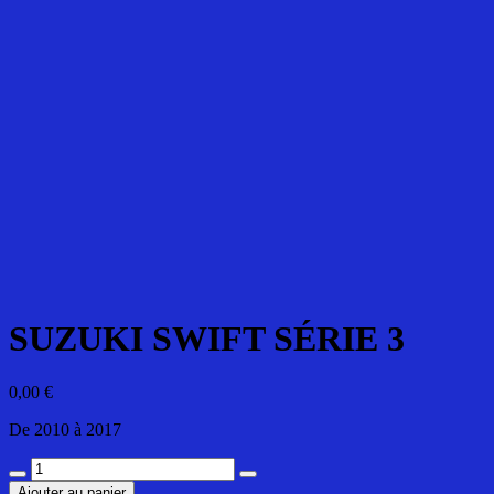
SUZUKI SWIFT SÉRIE 3
0,00
€
De 2010 à 2017
quantité
de
Ajouter au panier