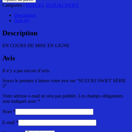
SUZUKI
Catégories :
SUZUKI
,
SUZUKI SWIFT
SWIFT
SÉRIE
Description
3
Avis (0)
Description
EN COURS DE MISE EN LIGNE
Avis
Il n’y a pas encore d’avis.
Soyez le premier à laisser votre avis sur “SUZUKI SWIFT SÉRIE
3”
Votre adresse e-mail ne sera pas publiée.
Les champs obligatoires
sont indiqués avec
*
Nom
*
E-mail
*