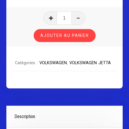
quantité
de
VOLKSWAGEN
AJOUTER AU PANIER
JETTA
SÉRIE
3
Catégories :
VOLKSWAGEN
,
VOLKSWAGEN JETTA
Description