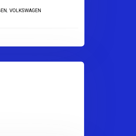
TER
GEN
,
VOLKSWAGEN