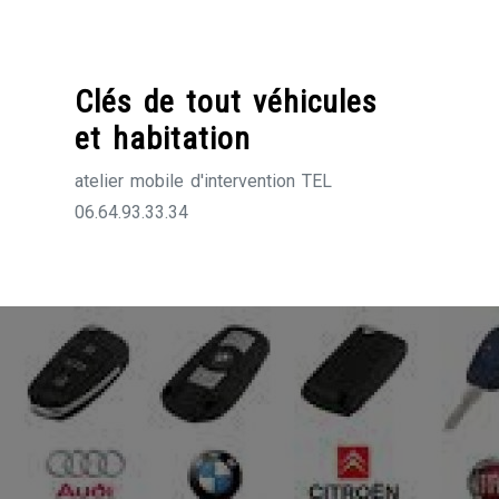
Skip
to
content
Clés de tout véhicules
et habitation
atelier mobile d'intervention TEL
06.64.93.33.34