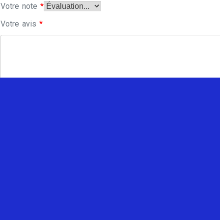
Votre note
*
Votre avis
*
Enregistrer mon nom, mon e-mail et mon site dans le navi
commentaire.