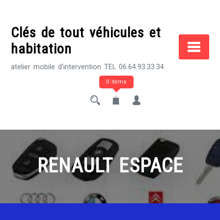
Skip
to
Clés de tout véhicules et
content
habitation
atelier mobile d'intervention TEL 06.64.93.33.34
0 items
RENAULT ESPACE