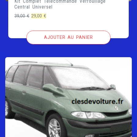
Kit Complet Télécommande Verrouillage
Central Universel
Le
Le
39,00
€
29,00
€
prix
prix
initial
actuel
AJOUTER AU PANIER
était :
est :
39,00 €.
29,00 €.