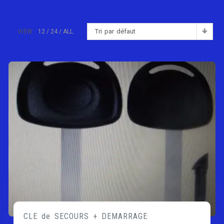
Tri par défaut
VIEW:
12
24
ALL:
CLE de SECOURS + DEMARRAGE