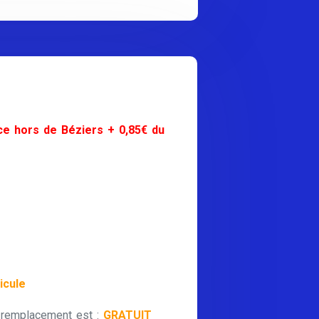
ce hors de Béziers + 0,85€ du
icule
 remplacement est :
GRATUIT