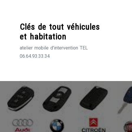
Skip
to
content
Clés de tout véhicules
et habitation
atelier mobile d'intervention TEL
06.64.93.33.34