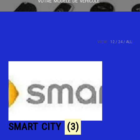
VOTRE MODÈLE DE VÉHICULE :
VIEW:
12
24
ALL:
SMART CITY
(3)